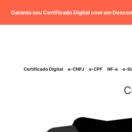
Pular
para
Garanta seu Certificado Digital com um Descon
o
conteúdo
Certificado Digital
e-CNPJ
e-CPF
NF-e
e-S
C