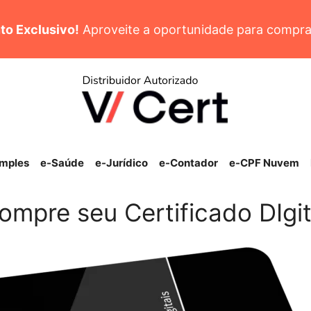
to Exclusivo!
Aproveite a oportunidade para compra
imples
e-Saúde
e-Jurídico
e-Contador
e-CPF Nuvem
ompre seu Certificado DIgit