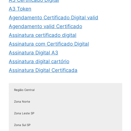
A3 Certificado Digital
A3 Token
Agendamento Certificado Digital valid
Agendamento valid Certificado
Assinatura certificado digital
Assinatura com Certificado Digital
Assinatura Digital A3
Assinatura digital cartório
Assinatura Digital Certificada
Assinatura digital com certificado
Assinatura digital com certificado digital
Região Central
Assinatura Digital de Documentos
Zona Norte
Assinatura Digital e Eletrônica
Assinatura digital é válida juridicamente
Zona Leste SP
Assinatura digital ICP Brasil
Zona Sul SP