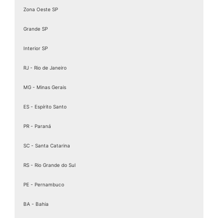
Assinatura Digital Pessoa Física
Zona Oeste SP
Assinatura Digital valid
Assinatura digital token
Grande SP
Assinatura eletrônica de documentos
Interior SP
Assinatura Eletrônica Gov
RJ - Rio de Janeiro
Assinatura Eletrônica Gov.br
Assinatura ICP Brasil
MG - Minas Gerais
Assinaturas Digitais
ES - Espírito Santo
Baixar Certificado MEI
PR - Paraná
birdid
Cartão certificado digital
SC - Santa Catarina
Cartao Cnpj Digital
RS - Rio Grande do Sul
Certificação Digital para MEI
PE - Pernambuco
Certificação Digital Pessoa Física
Certificação Digital valid
BA - Bahia