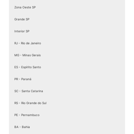
Assinatura Digital Pessoa Física
Zona Oeste SP
Assinatura Digital valid
Assinatura digital token
Grande SP
Assinatura eletrônica de documentos
Interior SP
Assinatura Eletrônica Gov
RJ - Rio de Janeiro
Assinatura Eletrônica Gov.br
Assinatura ICP Brasil
MG - Minas Gerais
Assinaturas Digitais
ES - Espírito Santo
Baixar Certificado MEI
PR - Paraná
birdid
Cartão certificado digital
SC - Santa Catarina
Cartao Cnpj Digital
RS - Rio Grande do Sul
Certificação Digital para MEI
PE - Pernambuco
Certificação Digital Pessoa Física
Certificação Digital valid
BA - Bahia