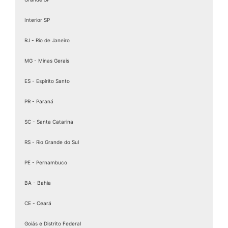
Assinatura digital token
Assinatura eletrônica de documentos
Interior SP
Assinatura Eletrônica Gov
RJ - Rio de Janeiro
Assinatura Eletrônica Gov.br
Assinatura ICP Brasil
MG - Minas Gerais
Assinaturas Digitais
ES - Espírito Santo
Baixar Certificado MEI
PR - Paraná
birdid
Cartão certificado digital
SC - Santa Catarina
Cartao Cnpj Digital
RS - Rio Grande do Sul
Certificação Digital para MEI
PE - Pernambuco
Certificação Digital Pessoa Física
Certificação Digital valid
BA - Bahia
Certificação Digital valid certificadora
CE - Ceará
Certificado A 1
Goiás e Distrito Federal