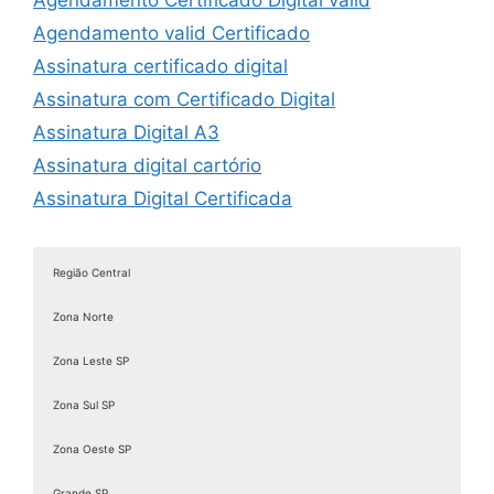
Agendamento Certificado Digital valid
Agendamento valid Certificado
Assinatura certificado digital
Assinatura com Certificado Digital
Assinatura Digital A3
Assinatura digital cartório
Assinatura Digital Certificada
Assinatura digital com certificado
Assinatura digital com certificado digital
Região Central
Assinatura Digital de Documentos
Zona Norte
Assinatura Digital e Eletrônica
Assinatura digital é válida juridicamente
Zona Leste SP
Assinatura digital ICP Brasil
Zona Sul SP
Assinatura Digital Pessoa Física
Zona Oeste SP
Assinatura Digital valid
Grande SP