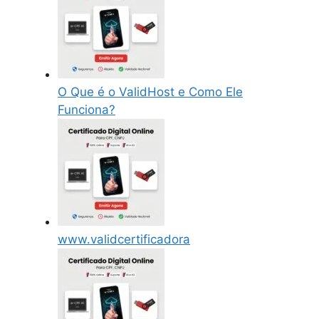
O Que é o ValidHost e Como Ele
Funciona?
www.validcertificadora