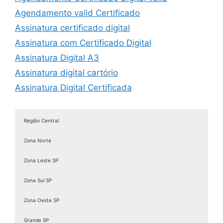
Agendamento valid Certificado
Assinatura certificado digital
Assinatura com Certificado Digital
Assinatura Digital A3
Assinatura digital cartório
Assinatura Digital Certificada
Assinatura digital com certificado
Assinatura digital com certificado digital
Região Central
Assinatura Digital de Documentos
Zona Norte
Assinatura Digital e Eletrônica
Assinatura digital é válida juridicamente
Zona Leste SP
Assinatura digital ICP Brasil
Zona Sul SP
Assinatura Digital Pessoa Física
Zona Oeste SP
Assinatura Digital valid
Assinatura digital token
Grande SP