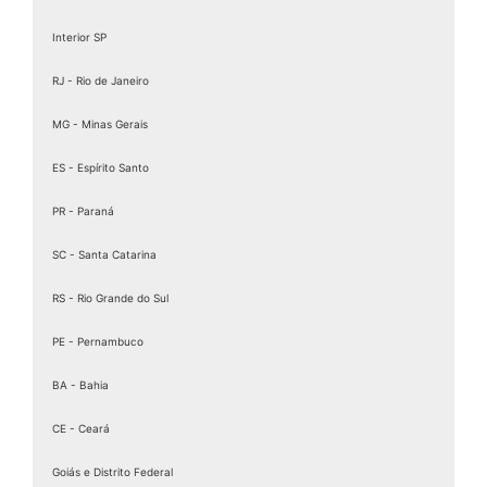
Assinatura eletrônica de documentos
Interior SP
Assinatura Eletrônica Gov
RJ - Rio de Janeiro
Assinatura Eletrônica Gov.br
Assinatura ICP Brasil
MG - Minas Gerais
Assinaturas Digitais
ES - Espírito Santo
Baixar Certificado MEI
PR - Paraná
birdid
Cartão certificado digital
SC - Santa Catarina
Cartao Cnpj Digital
RS - Rio Grande do Sul
Certificação Digital para MEI
PE - Pernambuco
Certificação Digital Pessoa Física
Certificação Digital valid
BA - Bahia
Certificação Digital valid certificadora
CE - Ceará
Certificado A 1
Goiás e Distrito Federal
Certificado A1