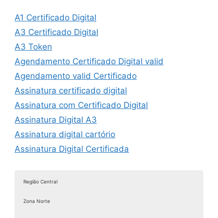
A1 Certificado Digital
A3 Certificado Digital
A3 Token
Agendamento Certificado Digital valid
Agendamento valid Certificado
Assinatura certificado digital
Assinatura com Certificado Digital
Assinatura Digital A3
Assinatura digital cartório
Assinatura Digital Certificada
Assinatura digital com certificado
Assinatura digital com certificado digital
Região Central
Assinatura Digital de Documentos
Zona Norte
Assinatura Digital e Eletrônica