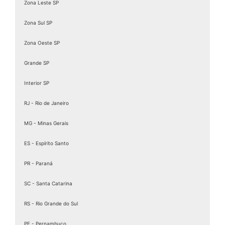
Assinatura digital é válida juridicamente
Zona Leste SP
Assinatura digital ICP Brasil
Zona Sul SP
Assinatura Digital Pessoa Física
Zona Oeste SP
Assinatura Digital valid
Assinatura digital token
Grande SP
Assinatura eletrônica de documentos
Interior SP
Assinatura Eletrônica Gov
RJ - Rio de Janeiro
Assinatura Eletrônica Gov.br
Assinatura ICP Brasil
MG - Minas Gerais
Assinaturas Digitais
ES - Espírito Santo
Baixar Certificado MEI
PR - Paraná
birdid
Cartão certificado digital
SC - Santa Catarina
Cartao Cnpj Digital
RS - Rio Grande do Sul
Certificação Digital para MEI
PE - Pernambuco