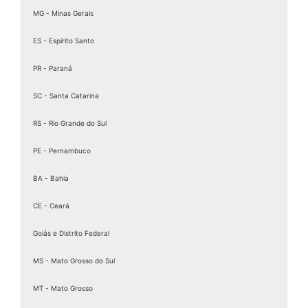
Assinatura ICP Brasil
MG - Minas Gerais
Assinaturas Digitais
ES - Espírito Santo
Baixar Certificado MEI
PR - Paraná
birdid
Cartão certificado digital
SC - Santa Catarina
Cartao Cnpj Digital
RS - Rio Grande do Sul
Certificação Digital para MEI
PE - Pernambuco
Certificação Digital Pessoa Física
Certificação Digital valid
BA - Bahia
Certificação Digital valid certificadora
CE - Ceará
Certificado A 1
Goiás e Distrito Federal
Certificado A1
Certificado A1 3 Anos
MS - Mato Grosso do Sul
Certificado A1 A3
MT - Mato Grosso
Certificado A1 CNPJ