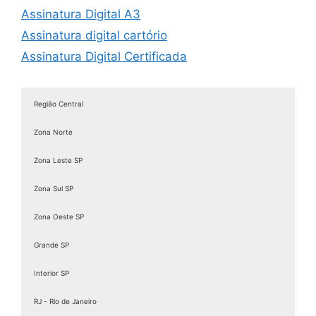
Assinatura Digital A3
Assinatura digital cartório
Assinatura Digital Certificada
Assinatura digital com certificado
Assinatura digital com certificado digital
Região Central
Assinatura Digital de Documentos
Zona Norte
Assinatura Digital e Eletrônica
Assinatura digital é válida juridicamente
Zona Leste SP
Assinatura digital ICP Brasil
Zona Sul SP
Assinatura Digital Pessoa Física
Zona Oeste SP
Assinatura Digital valid
Assinatura digital token
Grande SP
Assinatura eletrônica de documentos
Interior SP
Assinatura Eletrônica Gov
RJ - Rio de Janeiro
Assinatura Eletrônica Gov.br