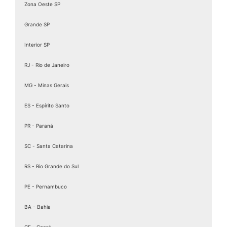
Zona Oeste SP
Assinatura Digital valid
Assinatura digital token
Grande SP
Assinatura eletrônica de documentos
Interior SP
Assinatura Eletrônica Gov
RJ - Rio de Janeiro
Assinatura Eletrônica Gov.br
Assinatura ICP Brasil
MG - Minas Gerais
Assinaturas Digitais
ES - Espírito Santo
Baixar Certificado MEI
PR - Paraná
birdid
Cartão certificado digital
SC - Santa Catarina
Cartao Cnpj Digital
RS - Rio Grande do Sul
Certificação Digital para MEI
PE - Pernambuco
Certificação Digital Pessoa Física
Certificação Digital valid
BA - Bahia
Certificação Digital valid certificadora
CE - Ceará