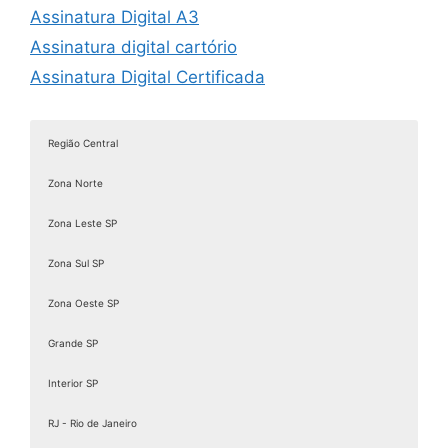
Assinatura Digital A3
Assinatura digital cartório
Assinatura Digital Certificada
Assinatura digital com certificado
Assinatura digital com certificado digital
Região Central
Assinatura Digital de Documentos
Zona Norte
Assinatura Digital e Eletrônica
Assinatura digital é válida juridicamente
Zona Leste SP
Assinatura digital ICP Brasil
Zona Sul SP
Assinatura Digital Pessoa Física
Zona Oeste SP
Assinatura Digital valid
Assinatura digital token
Grande SP
Assinatura eletrônica de documentos
Interior SP
Assinatura Eletrônica Gov
RJ - Rio de Janeiro
Assinatura Eletrônica Gov.br