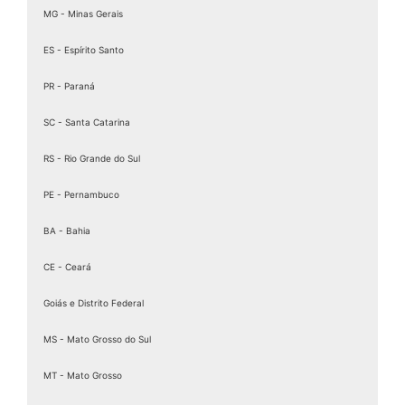
Assinatura ICP Brasil
MG - Minas Gerais
Assinaturas Digitais
ES - Espírito Santo
Baixar Certificado MEI
PR - Paraná
birdid
Cartão certificado digital
SC - Santa Catarina
Cartao Cnpj Digital
RS - Rio Grande do Sul
Certificação Digital para MEI
PE - Pernambuco
Certificação Digital Pessoa Física
Certificação Digital valid
BA - Bahia
Certificação Digital valid certificadora
CE - Ceará
Certificado A 1
Goiás e Distrito Federal
Certificado A1
Certificado A1 3 Anos
MS - Mato Grosso do Sul
Certificado A1 A3
MT - Mato Grosso
Certificado A1 CNPJ