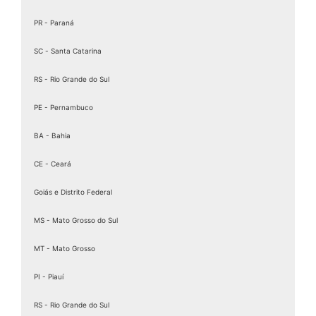
Baixar Certificado MEI
PR - Paraná
birdid
Cartão certificado digital
SC - Santa Catarina
Cartao Cnpj Digital
RS - Rio Grande do Sul
Certificação Digital para MEI
PE - Pernambuco
Certificação Digital Pessoa Física
Certificação Digital valid
BA - Bahia
Certificação Digital valid certificadora
CE - Ceará
Certificado A 1
Goiás e Distrito Federal
Certificado A1
Certificado A1 3 Anos
MS - Mato Grosso do Sul
Certificado A1 A3
MT - Mato Grosso
Certificado A1 CNPJ
PI - Piauí
Certificado A1 CPF
Certificado A1 Digital
RS - Rio Grande do Sul