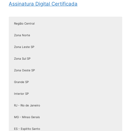
Assinatura Digital Certificada
Assinatura digital com certificado
Assinatura digital com certificado digital
Região Central
Assinatura Digital de Documentos
Zona Norte
Assinatura Digital e Eletrônica
Assinatura digital é válida juridicamente
Zona Leste SP
Assinatura digital ICP Brasil
Zona Sul SP
Assinatura Digital Pessoa Física
Zona Oeste SP
Assinatura Digital valid
Assinatura digital token
Grande SP
Assinatura eletrônica de documentos
Interior SP
Assinatura Eletrônica Gov
RJ - Rio de Janeiro
Assinatura Eletrônica Gov.br
Assinatura ICP Brasil
MG - Minas Gerais
Assinaturas Digitais
ES - Espírito Santo