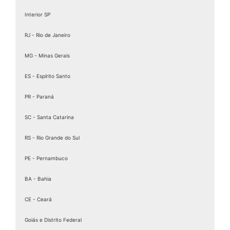
Assinatura eletrônica de documentos
Interior SP
Assinatura Eletrônica Gov
RJ - Rio de Janeiro
Assinatura Eletrônica Gov.br
Assinatura ICP Brasil
MG - Minas Gerais
Assinaturas Digitais
ES - Espírito Santo
Baixar Certificado MEI
PR - Paraná
birdid
Cartão certificado digital
SC - Santa Catarina
Cartao Cnpj Digital
RS - Rio Grande do Sul
Certificação Digital para MEI
PE - Pernambuco
Certificação Digital Pessoa Física
Certificação Digital valid
BA - Bahia
Certificação Digital valid certificadora
CE - Ceará
Certificado A 1
Goiás e Distrito Federal
Certificado A1