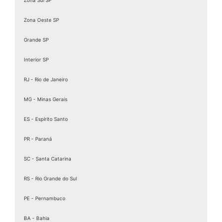
Assinatura Digital Pessoa Física
Zona Oeste SP
Assinatura Digital valid
Assinatura digital token
Grande SP
Assinatura eletrônica de documentos
Interior SP
Assinatura Eletrônica Gov
RJ - Rio de Janeiro
Assinatura Eletrônica Gov.br
Assinatura ICP Brasil
MG - Minas Gerais
Assinaturas Digitais
ES - Espírito Santo
Baixar Certificado MEI
PR - Paraná
birdid
Cartão certificado digital
SC - Santa Catarina
Cartao Cnpj Digital
RS - Rio Grande do Sul
Certificação Digital para MEI
PE - Pernambuco
Certificação Digital Pessoa Física
Certificação Digital valid
BA - Bahia