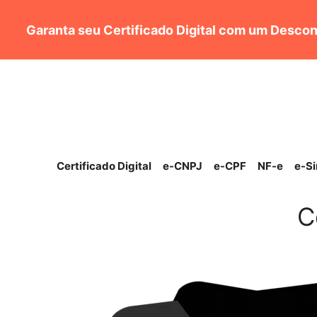
Pular
para
Garanta seu Certificado Digital com um Descon
o
conteúdo
Certificado Digital
e-CNPJ
e-CPF
NF-e
e-S
C