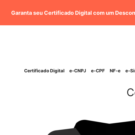
Pular
para
Garanta seu Certificado Digital com um Descon
o
conteúdo
Certificado Digital
e-CNPJ
e-CPF
NF-e
e-S
C