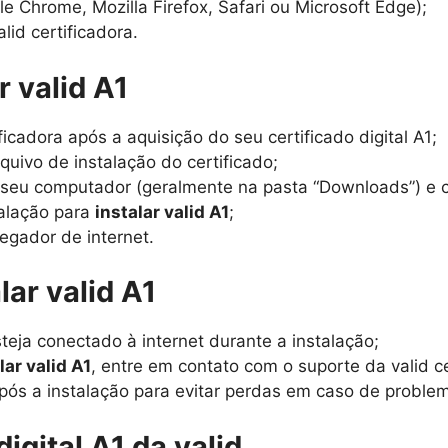
e Chrome, Mozilla Firefox, Safari ou Microsoft Edge);
alid certificadora.
r valid A1
ficadora após a aquisição do seu certificado digital A1;
rquivo de instalação do certificado;
 seu computador (geralmente na pasta “Downloads”) e c
talação para
instalar valid A1
;
vegador de internet.
lar valid A1
eja conectado à internet durante a instalação;
lar valid A1
, entre em contato com o suporte da valid ce
 após a instalação para evitar perdas em caso de probl
digital A1 da valid