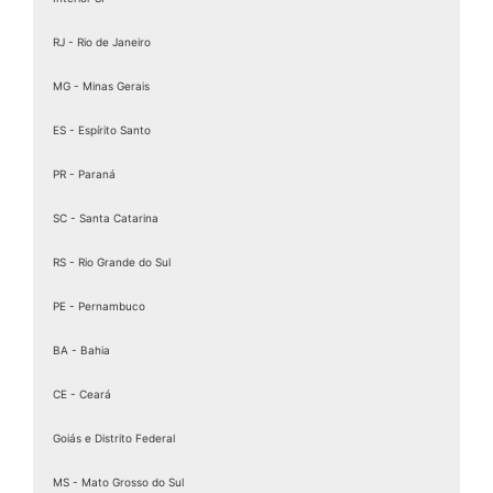
Assinatura Eletrônica Gov
RJ - Rio de Janeiro
Assinatura Eletrônica Gov.br
Assinatura ICP Brasil
MG - Minas Gerais
Assinaturas Digitais
ES - Espírito Santo
Baixar Certificado MEI
PR - Paraná
birdid
Cartão certificado digital
SC - Santa Catarina
Cartao Cnpj Digital
RS - Rio Grande do Sul
Certificação Digital para MEI
PE - Pernambuco
Certificação Digital Pessoa Física
Certificação Digital valid
BA - Bahia
Certificação Digital valid certificadora
CE - Ceará
Certificado A 1
Goiás e Distrito Federal
Certificado A1
Certificado A1 3 Anos
MS - Mato Grosso do Sul