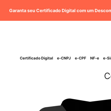
Pular
para
Garanta seu Certificado Digital com um Descon
o
conteúdo
Certificado Digital
e-CNPJ
e-CPF
NF-e
e-S
C