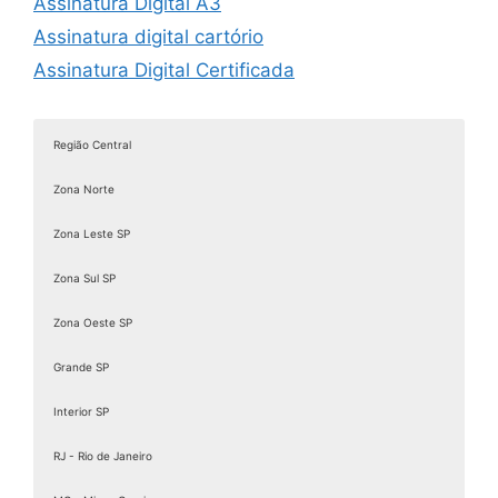
Assinatura Digital A3
Assinatura digital cartório
Assinatura Digital Certificada
Assinatura digital com certificado
Assinatura digital com certificado digital
Região Central
Assinatura Digital de Documentos
Zona Norte
Assinatura Digital e Eletrônica
Assinatura digital é válida juridicamente
Zona Leste SP
Assinatura digital ICP Brasil
Zona Sul SP
Assinatura Digital Pessoa Física
Zona Oeste SP
Assinatura Digital valid
Assinatura digital token
Grande SP
Assinatura eletrônica de documentos
Interior SP
Assinatura Eletrônica Gov
RJ - Rio de Janeiro
Assinatura Eletrônica Gov.br