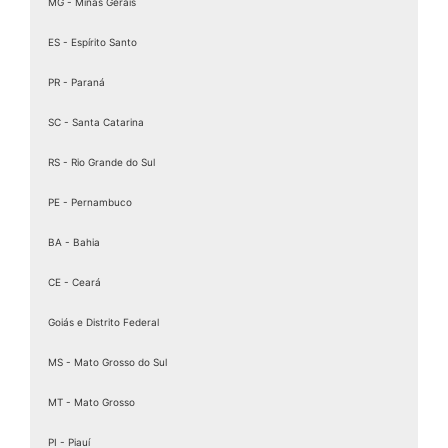
Assinatura ICP Brasil
MG - Minas Gerais
Assinaturas Digitais
ES - Espírito Santo
Baixar Certificado MEI
PR - Paraná
birdid
Cartão certificado digital
SC - Santa Catarina
Cartao Cnpj Digital
RS - Rio Grande do Sul
Certificação Digital para MEI
PE - Pernambuco
Certificação Digital Pessoa Física
Certificação Digital valid
BA - Bahia
Certificação Digital valid certificadora
CE - Ceará
Certificado A 1
Goiás e Distrito Federal
Certificado A1
Certificado A1 3 Anos
MS - Mato Grosso do Sul
Certificado A1 A3
MT - Mato Grosso
Certificado A1 CNPJ
PI - Piauí