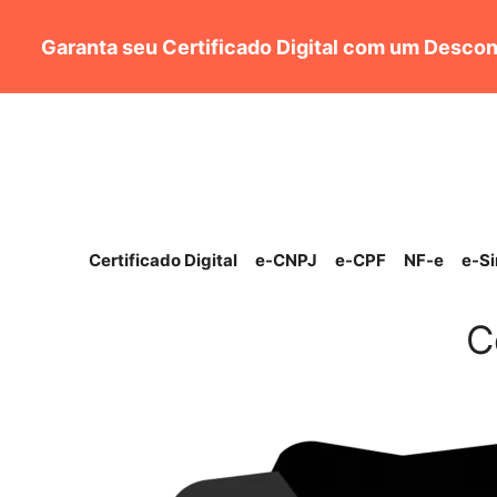
Pular
para
Garanta seu Certificado Digital com um Descon
o
conteúdo
Certificado Digital
e-CNPJ
e-CPF
NF-e
e-S
C