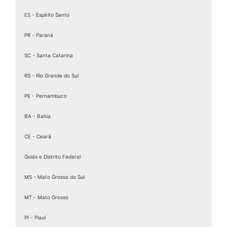
Assinaturas Digitais
ES - Espírito Santo
Baixar Certificado MEI
PR - Paraná
birdid
Cartão certificado digital
SC - Santa Catarina
Cartao Cnpj Digital
RS - Rio Grande do Sul
Certificação Digital para MEI
PE - Pernambuco
Certificação Digital Pessoa Física
Certificação Digital valid
BA - Bahia
Certificação Digital valid certificadora
CE - Ceará
Certificado A 1
Goiás e Distrito Federal
Certificado A1
Certificado A1 3 Anos
MS - Mato Grosso do Sul
Certificado A1 A3
MT - Mato Grosso
Certificado A1 CNPJ
PI - Piauí
Certificado A1 CPF