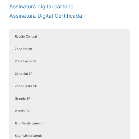
Assinatura digital cartório
Assinatura Digital Certificada
Assinatura digital com certificado
Assinatura digital com certificado digital
Região Central
Assinatura Digital de Documentos
Zona Norte
Assinatura Digital e Eletrônica
Assinatura digital é válida juridicamente
Zona Leste SP
Assinatura digital ICP Brasil
Zona Sul SP
Assinatura Digital Pessoa Física
Zona Oeste SP
Assinatura Digital valid
Assinatura digital token
Grande SP
Assinatura eletrônica de documentos
Interior SP
Assinatura Eletrônica Gov
RJ - Rio de Janeiro
Assinatura Eletrônica Gov.br
Assinatura ICP Brasil
MG - Minas Gerais