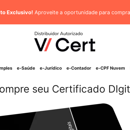
to Exclusivo!
Aproveite a oportunidade para compra
imples
e-Saúde
e-Jurídico
e-Contador
e-CPF Nuvem
ompre seu Certificado DIgit