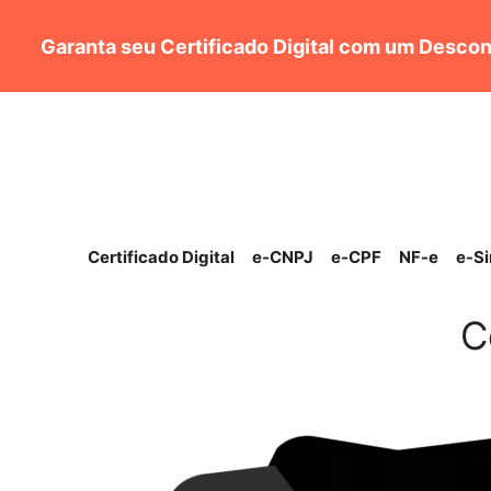
Pular
para
Garanta seu Certificado Digital com um Descon
o
conteúdo
Certificado Digital
e-CNPJ
e-CPF
NF-e
e-S
C