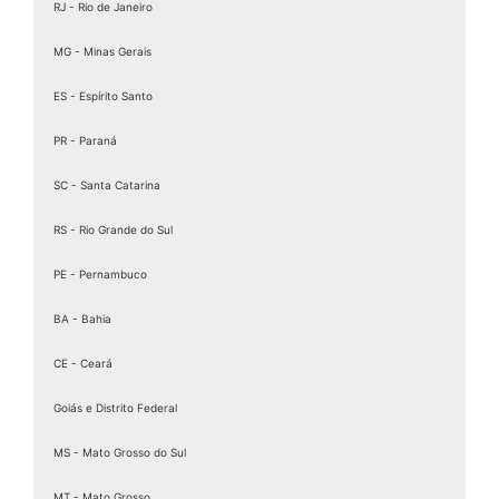
RJ - Rio de Janeiro
Assinatura Eletrônica Gov.br
Assinatura ICP Brasil
MG - Minas Gerais
Assinaturas Digitais
ES - Espírito Santo
Baixar Certificado MEI
PR - Paraná
birdid
Cartão certificado digital
SC - Santa Catarina
Cartao Cnpj Digital
RS - Rio Grande do Sul
Certificação Digital para MEI
PE - Pernambuco
Certificação Digital Pessoa Física
Certificação Digital valid
BA - Bahia
Certificação Digital valid certificadora
CE - Ceará
Certificado A 1
Goiás e Distrito Federal
Certificado A1
Certificado A1 3 Anos
MS - Mato Grosso do Sul
Certificado A1 A3
MT - Mato Grosso