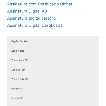
Assinatura com Certificado Digital
Assinatura Digital A3
Assinatura digital cartório
Assinatura Digital Certificada
Assinatura digital com certificado
Assinatura digital com certificado digital
Região Central
Assinatura Digital de Documentos
Zona Norte
Assinatura Digital e Eletrônica
Assinatura digital é válida juridicamente
Zona Leste SP
Assinatura digital ICP Brasil
Zona Sul SP
Assinatura Digital Pessoa Física
Zona Oeste SP
Assinatura Digital valid
Assinatura digital token
Grande SP
Assinatura eletrônica de documentos
Interior SP
Assinatura Eletrônica Gov