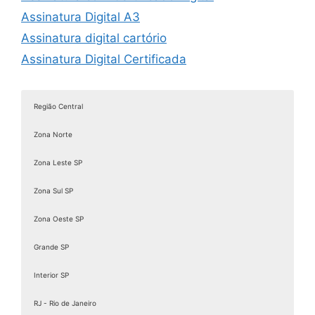
Assinatura Digital A3
Assinatura digital cartório
Assinatura Digital Certificada
Assinatura digital com certificado
Assinatura digital com certificado digital
Região Central
Assinatura Digital de Documentos
Zona Norte
Assinatura Digital e Eletrônica
Assinatura digital é válida juridicamente
Zona Leste SP
Assinatura digital ICP Brasil
Zona Sul SP
Assinatura Digital Pessoa Física
Zona Oeste SP
Assinatura Digital valid
Assinatura digital token
Grande SP
Assinatura eletrônica de documentos
Interior SP
Assinatura Eletrônica Gov
RJ - Rio de Janeiro
Assinatura Eletrônica Gov.br