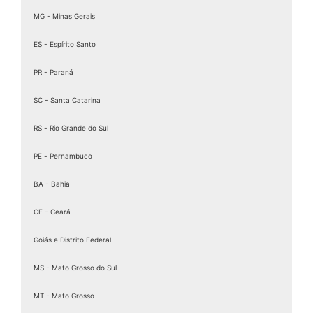
Assinatura ICP Brasil
MG - Minas Gerais
Assinaturas Digitais
ES - Espírito Santo
Baixar Certificado MEI
PR - Paraná
birdid
Cartão certificado digital
SC - Santa Catarina
Cartao Cnpj Digital
RS - Rio Grande do Sul
Certificação Digital para MEI
PE - Pernambuco
Certificação Digital Pessoa Física
Certificação Digital valid
BA - Bahia
Certificação Digital valid certificadora
CE - Ceará
Certificado A 1
Goiás e Distrito Federal
Certificado A1
Certificado A1 3 Anos
MS - Mato Grosso do Sul
Certificado A1 A3
MT - Mato Grosso
Certificado A1 CNPJ